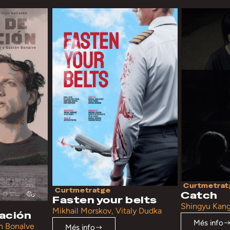
Curtmetrat
Curtmetratge
Catch
Fasten your belts
Shingyu Kan
Mikhail Morskov, Vitaly Dudka
tación
Més info
on Bonalve
Més info