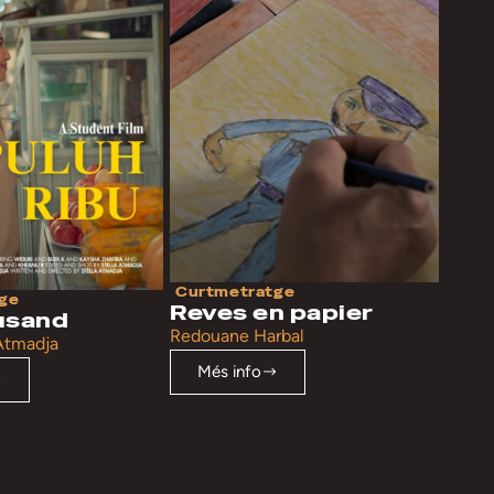
Curtmetratge
ge
Reves en papier
usand
Redouane Harbal
 Atmadja
Més info