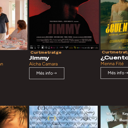
Curtmetrat
Curtmetratge
¿Cuento
Jimmy
Menna Fité
Aïcha Camara
an
Més info
Més info