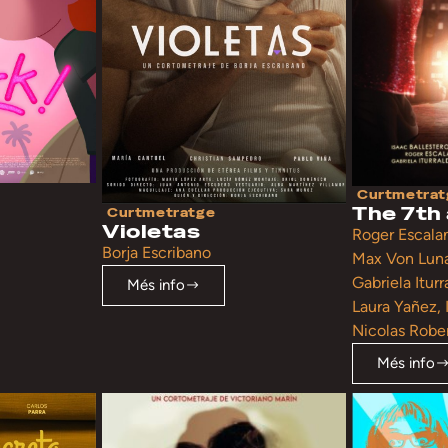
Curtmetrat
The 7th
Curtmetratge
Violetas
Roger Escalan
Borja Escribano
Max Von Lun
Gabriela Iturr
Més info
Laura Yañez, 
Nicolas Robe
Més info