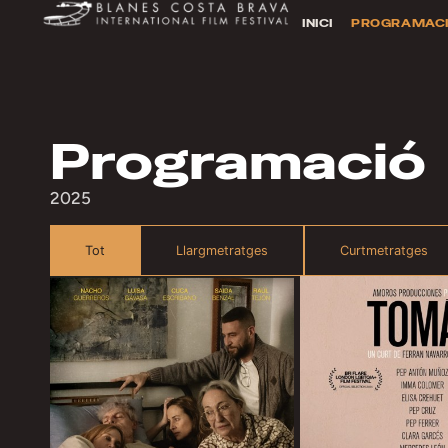
INICI
PROGRAMAC
Programació
2025
Tot
Llargmetratges
Curtmetratges