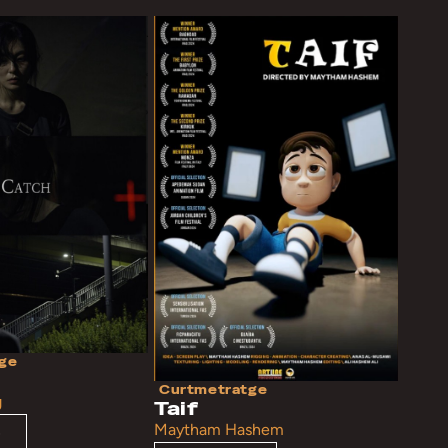
ge
Curtmetratge
g
Taif
Maytham Hashem