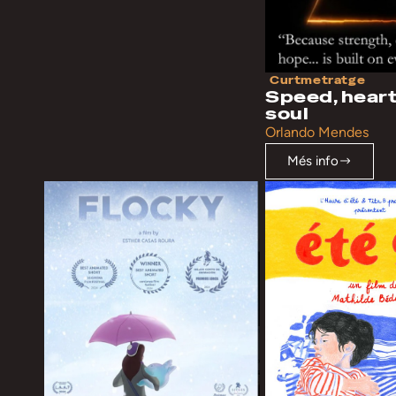
Curtmetratge
Speed, heart
soul
Orlando Mendes
Més info