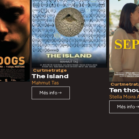
Curtmetratge
The island
Mahmut Tas
Curtmetrat
Ten tho
Més info
Stella Moira
Més info