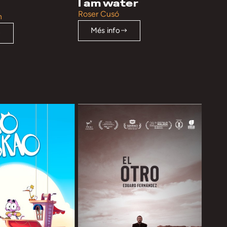
I am water
Roser Cusó
n
Més info