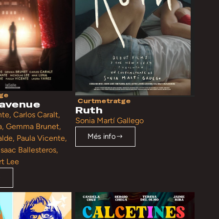
ge
Curtmetratge
 avenue
Ruth
te, Carlos Caralt,
Sonia Martí Gallego
a, Gemma Brunet,
Més info
alde, Paula Vicente,
Isaac Ballesteros,
rt Lee