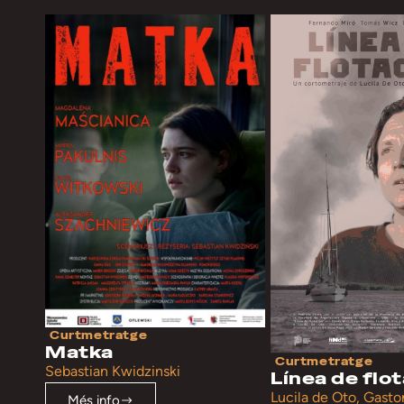
Curtmetratge
Matka
Curtmetratge
Sebastian Kwidzinski
Línea de flo
Lucila de Oto, Gast
Més info