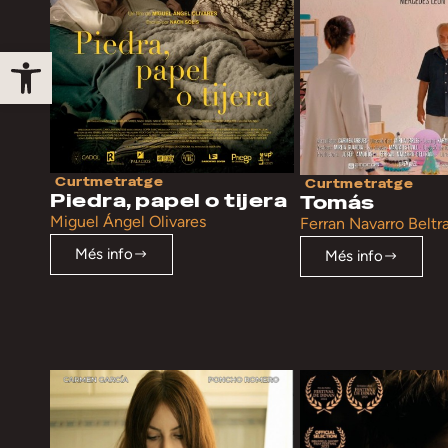
Obre la barra d'eines
Curtmetratge
Curtmetratge
Piedra, papel o tijera
Tomás
Miguel Ángel Olivares
Ferran Navarro Beltr
Més info
Més info