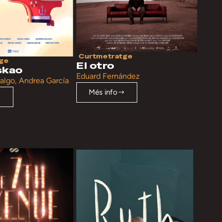
Curtmetratge
ge
El otro
skao
Eduard Fernández
algo, Andrea García
Més info