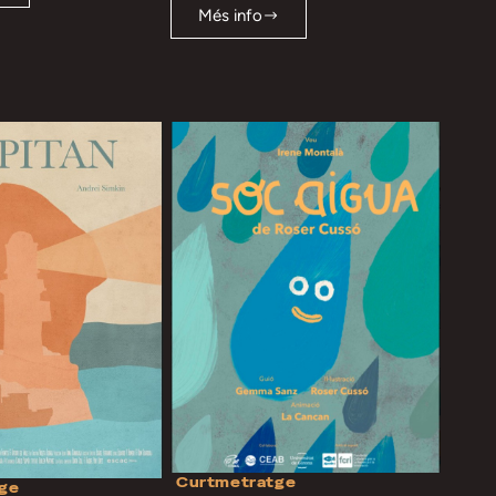
Més info
Curtmetratge
ge