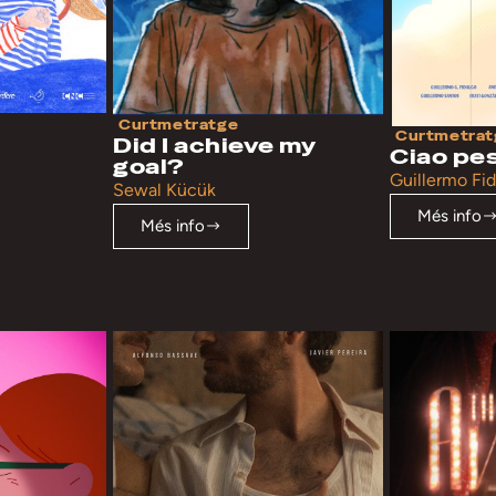
Curtmetratge
Curtmetrat
Did I achieve my
Ciao pe
goal?
Guillermo Fid
Sewal Kücük
Més info
Més info