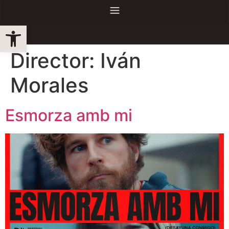
Obre la barra d'eines
Director:
Iván
Morales
Esmorza amb mi