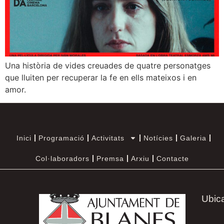
Una història de vides creuades de quatre personatges
que lluiten per recuperar la fe en ells mateixos i en
amor.
Inici
Programació
Activitats
Notícies
Galeria
Col·laboradors
Premsa
Arxiu
Contacte
Ubic