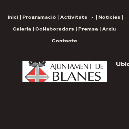
Inici
Programació
Activitats
Notícies
Galeria
Col·laboradors
Premsa
Arxiu
Contacte
Ubi