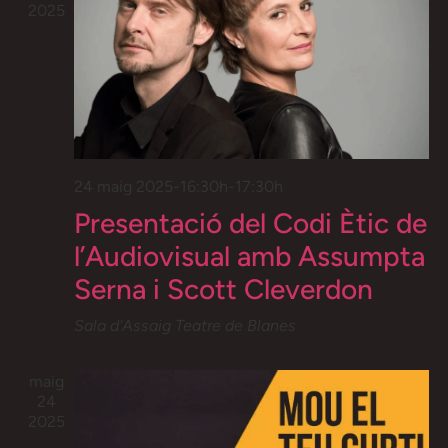
d'Esd
2025
24 maig 2025-16:30h
-
17:30h
Presentació del Codi Ètic de
l’Audiovisual amb Assumpta
Serna i Scott Cleverdon
Sala d'Assaig Teatre de Blanes
maig
24
2025