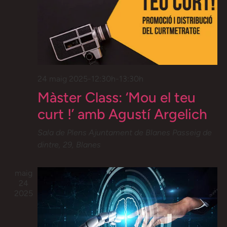
24 maig 2025-12:30h
-
13:30h
Màster Class: ‘Mou el teu
curt !’ amb Agustí Argelich
Sala de Plens Ajuntament de Blanes
Passeig de
dintre, 29, Blanes
maig
24
2025