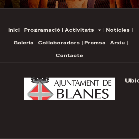
Inici
Programació
Activitats
Notícies
Galeria
Col·laboradors
Premsa
Arxiu
Contacte
Ubi