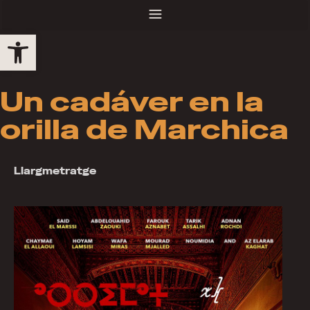
Obre la barra d'eines
Un cadáver en la
orilla de Marchica
Llargmetratge