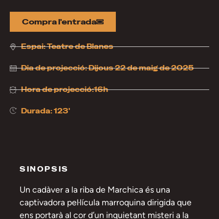
Compra l'entrada
Espai:
Teatre de Blanes
Dia de projecció:
Dijous 22 de maig de 2025
Hora de projecció:16h
Durada: 123'
SINOPSIS
Un cadàver a la riba de Marchica és una
captivadora pel·lícula marroquina dirigida que
ens portarà al cor d’un inquietant misteri a la