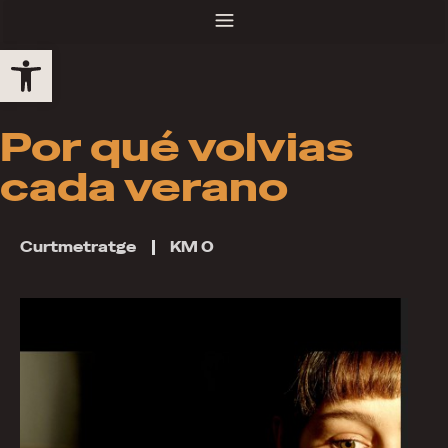
Obre la barra d'eines
Por qué volvias
cada verano
Curtmetratge
KM 0