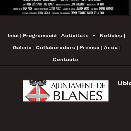
Inici
Programació
Activitats
Notícies
Galeria
Col·laboradors
Premsa
Arxiu
Contacte
Ubi