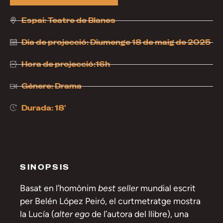
Espai:
Teatre de Blanes
Dia de projecció:
Diumenge 18 de maig de 2025
Hora de projecció:16h
Gènere:
Drama
Durada: 18'
SINOPSIS
Basat en l’homònim
best seller
mundial escrit
per Belén López Peiró, el curtmetratge mostra
la Lucía (
alter ego
de l’autora del llibre), una