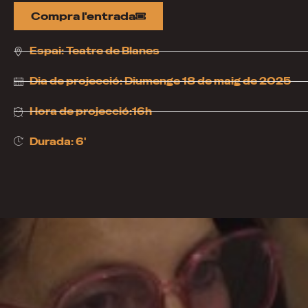
Compra l'entrada
Espai:
Teatre de Blanes
Dia de projecció:
Diumenge 18 de maig de 2025
Hora de projecció:16h
Durada: 6'