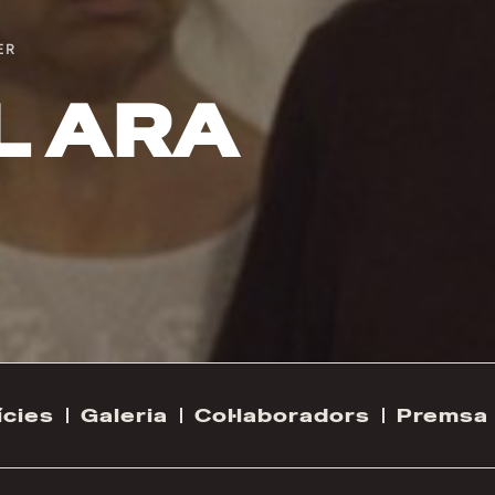
ER
L ARA
ícies
Galeria
Col·laboradors
Premsa