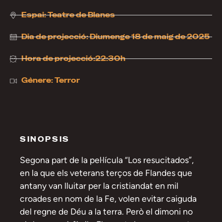
Espai:
Teatre de Blanes
Dia de projecció:
Diumenge 18 de maig de 2025
Hora de projecció:22:30h
Gènere:
Terror
SINOPSIS
Segona part de la pel·lícula “Los resucitados”,
en la que els veterans terços de Flandes que
antany van lluitar per la cristiandat en mil
croades en nom de la Fe, volen evitar caiguda
del regne de Déu a la terra. Però el dimoni no