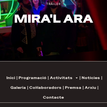
TRÀILER
MIRA'L ARA
Inici
Programació
Activitats
Notícies
Galeria
Col·laboradors
Premsa
Arxiu
Contacte