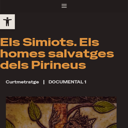
Obre la barra d'eines
Els Simiots. Els
homes salvatges
dels Pirineus
Curtmetratge
DOCUMENTAL 1