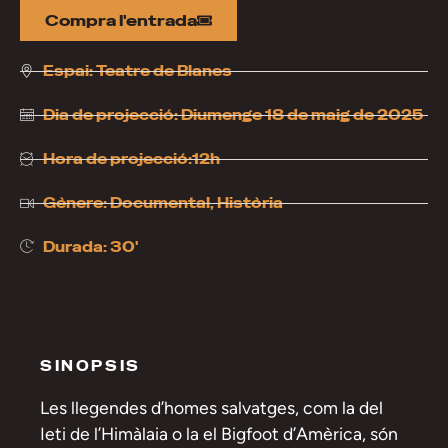
Compra l'entrada
Espai:
Teatre de Blanes
Dia de projecció:
Diumenge 18 de maig de 2025
Hora de projecció:12h
Gènere:
Documental
,
Història
Durada: 30'
SINOPSIS
Les llegendes d’homes salvatges, com la del
Ieti de l’Himàlaia o la el Bigfoot d’Amèrica, són