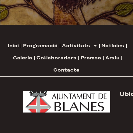
Inici
Programació
Activitats
Notícies
Galeria
Col·laboradors
Premsa
Arxiu
Contacte
Ubi