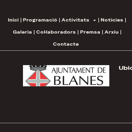
Inici
Programació
Activitats
Notícies
Galeria
Col·laboradors
Premsa
Arxiu
Contacte
Ubi