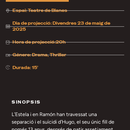
Espai:
Teatre de Blanes
Dia de projecció:
Divendres 23 de maig de
2025
Hora de projecció:20h
Gènere:
Drama
,
Thriller
Durada: 15'
SINOPSIS
L’Estela i en Ramón han travessat una
separació i el suïcidi d’Hugo, el seu únic fill de
només 13 anys, després de patir assetjament