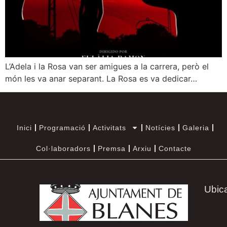
L’Adela i la Rosa van ser amigues a la carrera, però el
món les va anar separant. La Rosa es va dedicar…
Inici
Programació
Activitats
Notícies
Galeria
Col·laboradors
Premsa
Arxiu
Contacte
Ubic