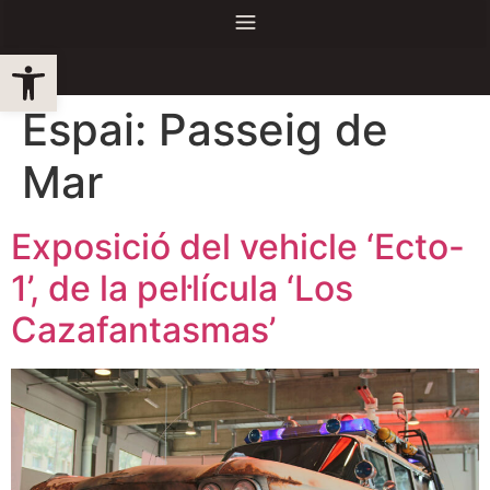
Obre la barra d'eines
Espai:
Passeig de
Mar
Exposició del vehicle ‘Ecto-
1’, de la pel·lícula ‘Los
Cazafantasmas’