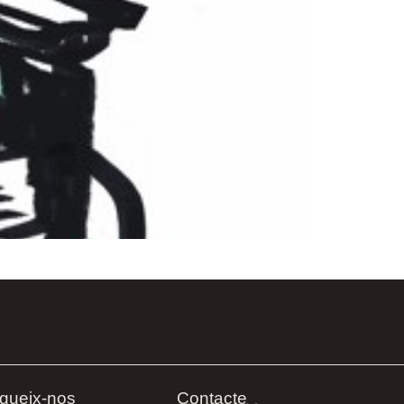
gueix-nos
Contacte