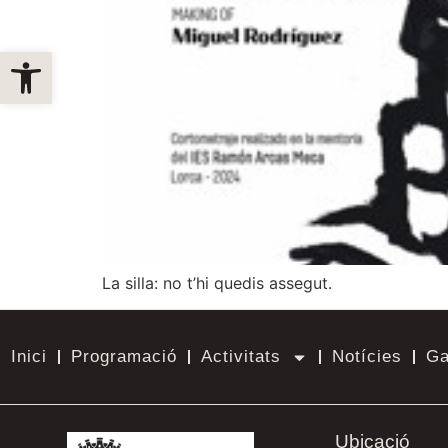
Obre la barra d'eines
La silla: no t’hi quedis assegut.
Inici
Programació
Activitats
Notícies
Ga
Ubicació