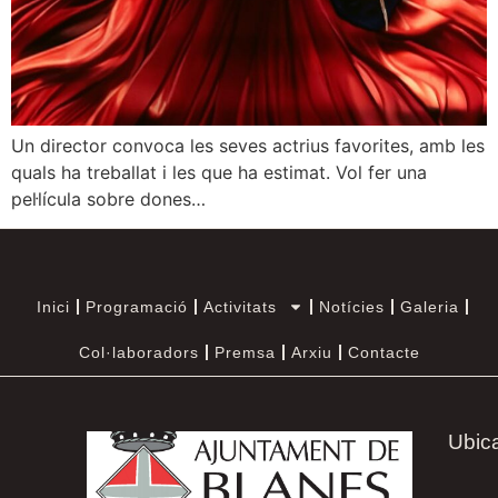
Un director convoca les seves actrius favorites, amb les
quals ha treballat i les que ha estimat. Vol fer una
pel·lícula sobre dones…
Inici
Programació
Activitats
Notícies
Galeria
Col·laboradors
Premsa
Arxiu
Contacte
Ubic