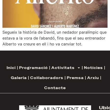
Segueix la història de David, un nedador paralímpic que
estava a la vora de l’abandó, fins que el seu entrenador
Alberto va creure en ell i ho va canviar tot.
Inici
Programació
Activitats
Notícies
Galeria
Col·laboradors
Premsa
Arxiu
Contacte
Ubi