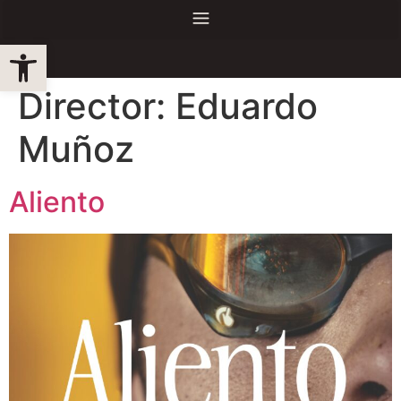
Obre la barra d'eines
Director:
Eduardo
Muñoz
Aliento